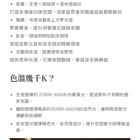
客廳：主燈＋間接燈＋落地燈組合
打造多情境切換空間，從家庭聚會到獨處追劇都剛剛好
餐廳：吊燈或餐桌上方聚光燈
聚焦餐食，提升用餐儀式感與氛圍
臥室：間接照明搭配床頭燈
營造放鬆又具有安全感的睡眠環境
玄關與走道：感應燈條或壁燈
提供柔和光源，引導夜間動線，兼具安全與美感
色溫幾千K？
主燈選擇約 2700K–3000K 的暖黃光，營造柔和不刺眼的居
家氛圍。
輔助燈選擇略高約3500K–4000K的自然光，讓照明清楚也
兼顧妝容細節
氣氛燈可選擇暖色光、低亮度設計，提升空間層次與情緒溫
度。