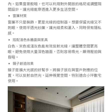
內。如果窗景較暗，也可以利用對外開放的格局或調整隔
間設計，讓光線能穿透進入更多生活空間。
窗簾材質
窗簾不只是裝飾，更是光線的控制器。想要保留光線又不
刺眼，使用半透光紗簾，讓光線柔和灑入，同時保有隱私
感。
搭配淺色系牆面與家具
白色、米色或淺灰色能有效反射光線，讓整體空間更亮
眼。避免使用大量深色牆面，否則容易吸光，顯得壓迫與
昏暗。
鏡子創造效果
鏡子是擴大光感的好幫手。將鏡子放在與窗戶對應的位
置，可以反射自然光，延伸視覺空間，特別適合小坪數宅
使用。