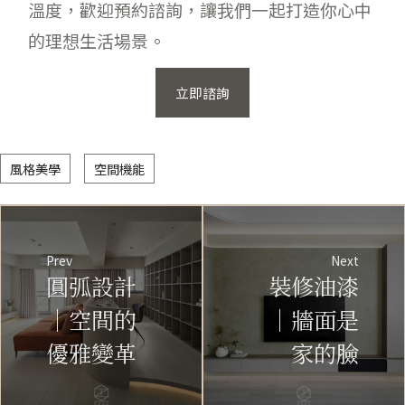
溫度，歡迎預約諮詢，讓我們一起打造你心中
的理想生活場景。
立即諮詢
風格美學
空間機能
Prev
Next
圓弧設計
裝修油漆
｜空間的
｜牆面是
優雅變革
家的臉